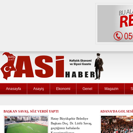
Anasayfa
Asayiş
Ekonomi
Genel
Magazin
S
BAŞKAN SAVAŞ, SÖZ VERDİ YAPTI
ADANA’DA GOL SES
Hatay Büyükşehir Belediye
Başkanı Doç. Dr. Lütfü Savaş,
geçtiğimiz haftalarda
Karagümrükspor…