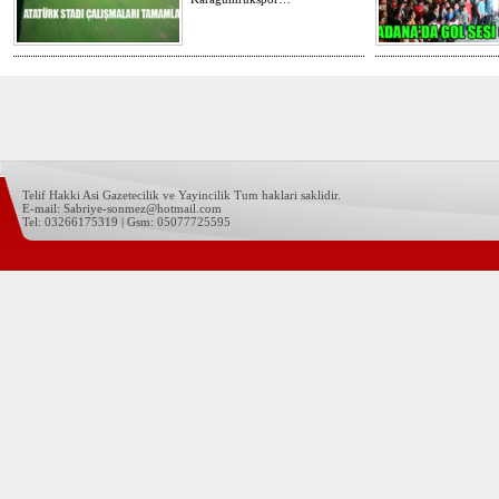
Telif Hakki Asi Gazetecilik ve Yayincilik Tum haklari saklidir.
E-mail: Sabriye-sonmez@hotmail.com
Tel: 03266175319 | Gsm: 05077725595