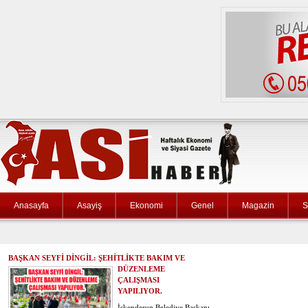
Anasayfa
Asayiş
Ekonomi
Genel
Magazin
S
BAŞKAN SEYFİ DİNGİL: ŞEHİTLİKTE BAKIM VE
DÜZENLEME
ÇALIŞMASI
YAPILIYOR.
İskenderun Belediye Başkanı