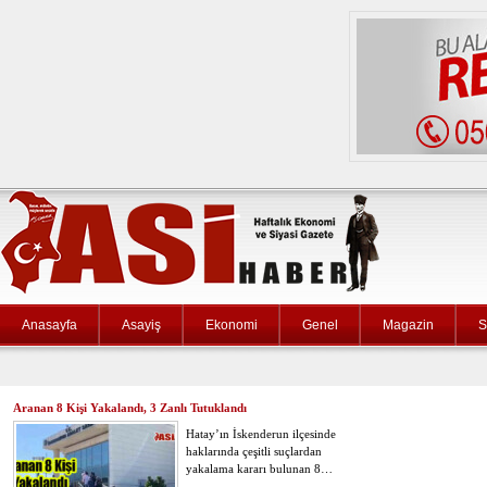
Anasayfa
Asayiş
Ekonomi
Genel
Magazin
S
Aranan 8 Kişi Yakalandı, 3 Zanlı Tutuklandı
Hatay’ın İskenderun ilçesinde
haklarında çeşitli suçlardan
yakalama kararı bulunan 8…