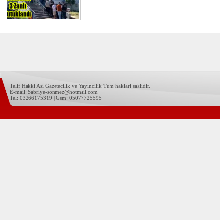
Telif Hakki Asi Gazetecilik ve Yayincilik Tum haklari saklidir.
E-mail: Sabriye-sonmez@hotmail.com
Tel: 03266175319 | Gsm: 05077725595