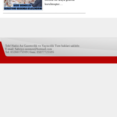
kurulmuştur.…
Telif Hakki Asi Gazetecilik ve Yayincilik Tum haklari saklidir.
E-mail: Sabriye-sonmez@hotmail.com
Tel: 03266175319 | Gsm: 05077725595