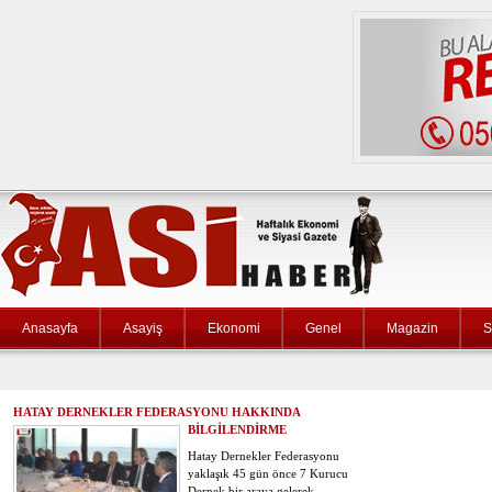
Anasayfa
Asayiş
Ekonomi
Genel
Magazin
S
HATAY DERNEKLER FEDERASYONU HAKKINDA
BİLGİLENDİRME
Hatay Dernekler Federasyonu
yaklaşık 45 gün önce 7 Kurucu
Dernek bir araya gelerek